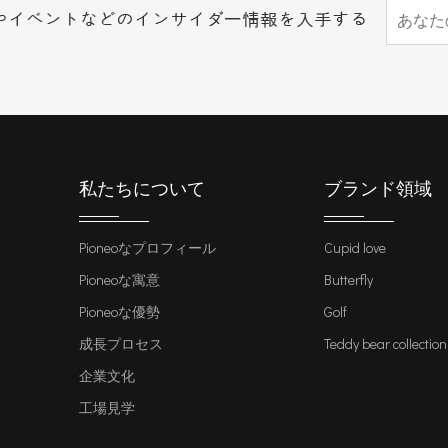
私たちについて
ブランド領域
Pioneoなプロフィール
Cupid love
Pioneoな寓意
Butterfly
Pioneoな優勢
Golf
成長プロセス
Teddy bear collection
企業文化
工場見学