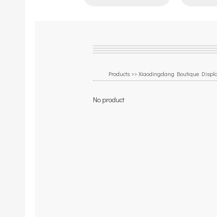
Products >>
Xiaodingdang Boutique Displ
No product