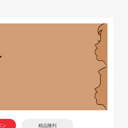
ズン
精品陳列