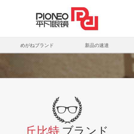
めがねブランド
新品の速達
丘比特
ブランド