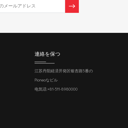
連絡を保つ
江苏丹阳経済开発区银杏路5番の
Pioneoなビル
电気话:+81-511-8980000